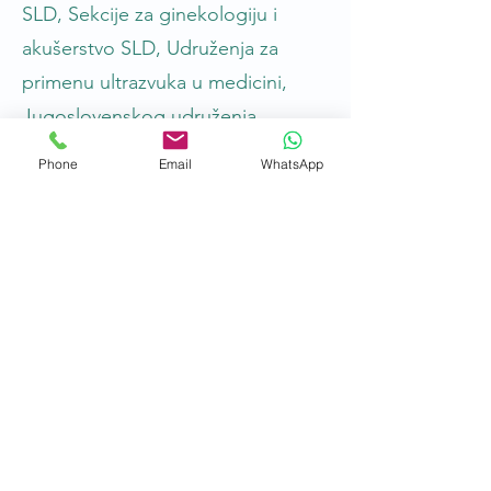
SLD, Sekcije za ginekologiju i
akušerstvo SLD, Udruženja za
primenu ultrazvuka u medicini,
Jugoslovenskog udruženja
ginekologa i akušera. Takođe,
Phone
Email
WhatsApp
dobitnik je Istraživačke nagrade -
XIII -Trophoblast Conference
Rochester-USA (1992), Oktobarske
nagrade Beograda za nauku (1993)
i Sir William Lilley nagrade
(WAPM) (2017).
Prof. Dr Ljubić je urednik nekoliko
naučnih časopisa:
International
Journal of Molecular
Sciences;
The