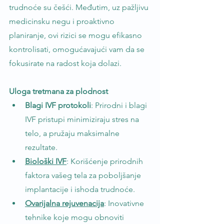
trudnoće su češći. Međutim, uz pažljivu 
medicinsku negu i proaktivno 
planiranje, ovi rizici se mogu efikasno 
kontrolisati, omogućavajući vam da se 
fokusirate na radost koja dolazi.
Uloga tretmana za plodnost
Blagi IVF protokoli
: Prirodni i blagi 
IVF pristupi minimiziraju stres na 
telo, a pružaju maksimalne 
rezultate.
Biološki IVF
: Korišćenje prirodnih 
faktora vašeg tela za poboljšanje 
implantacije i ishoda trudnoće.
Ovarijalna rejuvenacija
: Inovativne 
tehnike koje mogu obnoviti 