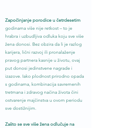
Započinjanje porodice u četrdesetim 
godinama više nije retkost – to je 
hrabra i uzbudljiva odluka koju sve više 
žena donosi. Bez obzira da li je razlog 
karijera, lični razvoj ili pronalaženje 
pravog partnera kasnije u životu, ovaj 
put donosi jedinstvene nagrade i 
izazove. Iako plodnost prirodno opada 
s godinama, kombinacija savremenih 
tretmana i zdravog načina života čini 
ostvarenje majčinstva u ovom periodu 
sve dostižnijim.
Zašto se sve više žena odlučuje na 