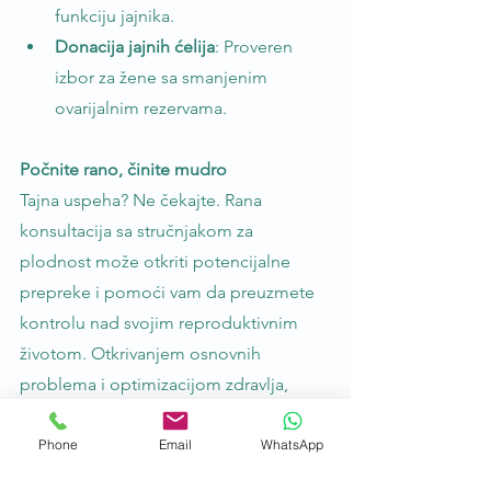
funkciju jajnika.
Donacija jajnih ćelija
: Proveren 
izbor za žene sa smanjenim 
ovarijalnim rezervama.
Počnite rano, činite mudro
Tajna uspeha? Ne čekajte. Rana 
konsultacija sa stručnjakom za 
plodnost može otkriti potencijalne 
prepreke i pomoći vam da preuzmete 
kontrolu nad svojim reproduktivnim 
životom. Otkrivanjem osnovnih 
problema i optimizacijom zdravlja, 
postavljate temelje za najbolje moguće 
rezultate.
Phone
Email
WhatsApp