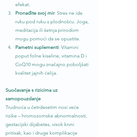
efekat.
Pronađite svoj mir
: Stres ne ide 
ruku pod ruku s plodnošću. Joga, 
meditacija ili šetnja prirodom 
mogu pomoći da se opustite.
Pametni suplementi
: Vitamini 
poput folne kiseline, vitamina D i 
CoQ10 mogu značajno poboljšati 
kvalitet jajnih ćelija.
Suočavanje s rizicima uz 
samopouzdanje
Trudnoća u četrdesetim nosi veće 
rizike – hromozomske abnormalnosti, 
gestacijski dijabetes, visok krvni 
pritisak, kao i druge komplikacije 