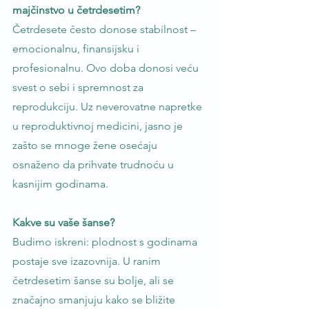
majčinstvo u četrdesetim?
Četrdesete često donose stabilnost – 
emocionalnu, finansijsku i 
profesionalnu. Ovo doba donosi veću 
svest o sebi i spremnost za 
reprodukciju. Uz neverovatne napretke 
u reproduktivnoj medicini, jasno je 
zašto se mnoge žene osećaju 
osnaženo da prihvate trudnoću u 
kasnijim godinama.
Kakve su vaše šanse?
Budimo iskreni: plodnost s godinama 
postaje sve izazovnija. U ranim 
četrdesetim šanse su bolje, ali se 
značajno smanjuju kako se bližite 