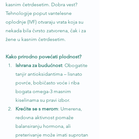
kasnim četrdesetim. Dobra vest? 
Tehnologije poput vantelesne 
oplodnje (IVF) otvaraju vrata koja su 
nekada bila čvrsto zatvorena, čak i za 
žene u kasnim četrdesetim.
Kako prirodno povećati plodnost?
Ishrana za budućnost
: Obogatite 
tanjir antioksidantima – lisnato 
povrće, bobičasto voće i riba 
bogata omega-3 masnim 
kiselinama su pravi izbor.
Krećite se s merom
: Umerena, 
redovna aktivnost pomaže 
balansiranju hormona, ali 
preterivanje može imati suprotan 